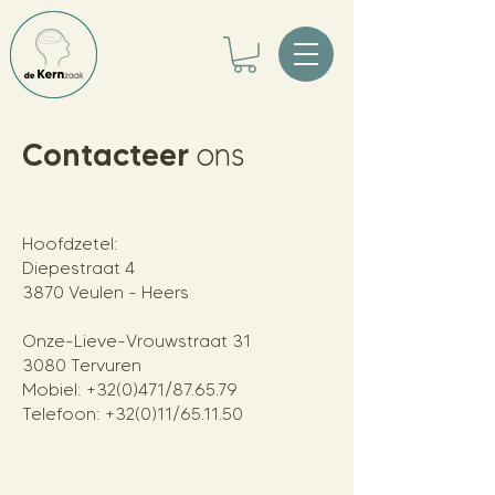
Contacteer
ons
Hoofdzetel:
D
iepestraat 4
3870 Veulen - Heers
Onze-Lieve-Vrouwstraat 31
3080 Tervuren
Mobiel:
+32(0)471/87.65.79
T
elefoon: +32(
0)11/65.11.5
0